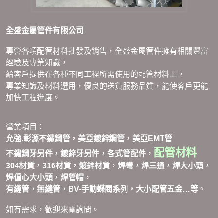
全盛金屬管件有限公司
專營各項配管材料批發及銷售，全盛金屬管件擁有相關豐富
經驗及專業知識，
給客戶提供在各種不同工程所需使用的配管材料上，
專業知識及材料選用，優良的送貨服務品質，能使客戶更能
加快工程進度。
營業項目：
允強.彰源不鏽鋼管，美亞鍍鋅鋼管，美亞EMT管
配管材料
不鏽鋼牙另件
，鍍鋅牙另件
，各式
管配件
，
304材質
，
316材質
，鍍鋅材質
，
焊彎
，
焊三通
，
焊
大小頭
，
焊
偏心大小頭
，
焊
管帽
，
有縫管
，
無縫管
，
BV-手動蝶閥系列，大小配管五金…等
。
如有需求，歡迎來電詢問。